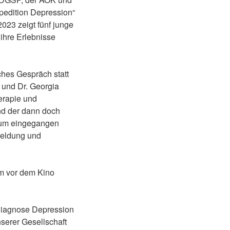
pedition Depression“
023 zeigt fünf junge
ihre Erlebnisse
ches Gespräch statt
 und Dr. Georgia
erapie und
nd der dann doch
ikum eingegangen
meldung und
um vor dem Kino
 Diagnose Depression
serer Gesellschaft