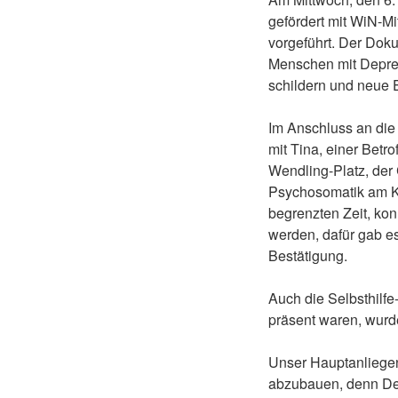
gefördert mit WiN-M
vorgeführt. Der Doku
Menschen mit Depres
schildern und neue 
Im Anschluss an die 
mit Tina, einer Bet
Wendling-Platz, der
Psychosomatik am KB
begrenzten Zeit, ko
werden, dafür gab e
Bestätigung.
Auch die Selbsthilf
präsent waren, wur
Unser Hauptanliegen
abzubauen, denn Depr