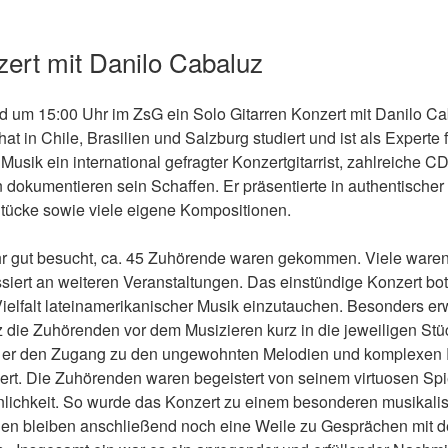
zert mit Danilo Cabaluz
 um 15:00 Uhr im ZsG ein Solo Gitarren Konzert mit Danilo Cab
 hat in Chile, Brasilien und Salzburg studiert und ist als Experte 
Musik ein international gefragter Konzertgitarrist, zahlreiche C
okumentieren sein Schaffen. Er präsentierte in authentischer
Stücke sowie viele eigene Kompositionen.
r gut besucht, ca. 45 Zuhörende waren gekommen. Viele waren
siert an weiteren Veranstaltungen. Das einstündige Konzert bo
Vielfalt lateinamerikanischer Musik einzutauchen. Besonders er
die Zuhörenden vor dem Musizieren kurz in die jeweiligen Stüc
te er den Zugang zu den ungewohnten Melodien und komplexen
ert. Die Zuhörenden waren begeistert von seinem virtuosen Spi
lichkeit. So wurde das Konzert zu einem besonderen musikalis
en bleiben anschließend noch eine Weile zu Gesprächen mit 