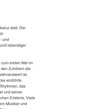
aluz statt. Der
für
D- und
 und lebendiger
 zum ersten Mal im
t den Zuhörern die
wähnenswert ist,
ke einführte.
 Rhythmen, das
el und seiner
chen Erlebnis. Viele
dem Musiker und