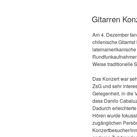
Gitarren Kon
Am 4. Dezember fand
chilenische Gitarrist
lateinamerikanische 
Rundfunkaufnahmen d
Weise traditionelle 
Das Konzert war seh
ZsG und sehr interes
Gelegenheit, in die 
dass Danilo Cabaluz 
Dadurch erleichter
Hören wurde fokussi
zugänglichen Persön
Konzertbesucher/inn