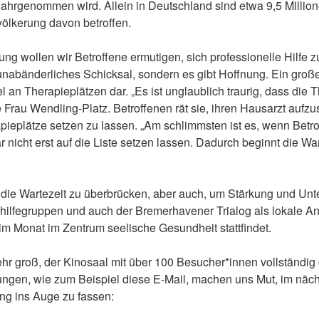
 wahrgenommen wird. Allein in Deutschland sind etwa 9,5 Milli
völkerung davon betroffen.
tung wollen wir Betroffene ermutigen, sich professionelle Hilfe 
unabänderliches Schicksal, sondern es gibt Hoffnung. Ein groß
l an Therapieplätzen dar. „Es ist unglaublich traurig, dass die 
e Frau Wendling-Platz. Betroffenen rät sie, ihren Hausarzt aufz
apieplätze setzen zu lassen. „Am schlimmsten ist es, wenn Betr
r nicht erst auf die Liste setzen lassen. Dadurch beginnt die Wart
 die Wartezeit zu überbrücken, aber auch, um Stärkung und Unt
thilfegruppen und auch der Bremerhavener Trialog als lokale An
im Monat im Zentrum seelische Gesundheit stattfindet.
hr groß, der Kinosaal mit über 100 Besucher*innen vollständig g
ngen, wie zum Beispiel diese E-Mail, machen uns Mut, im näch
ng ins Auge zu fassen: