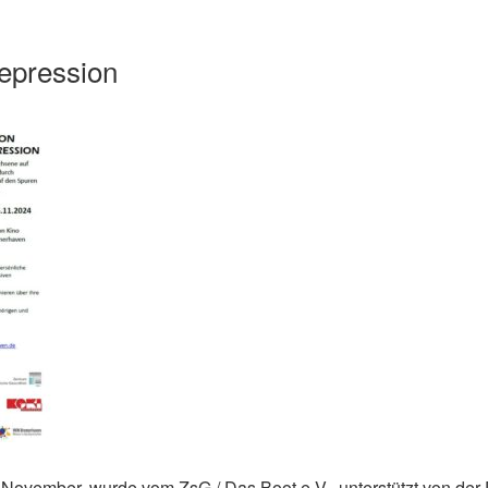
epression
 November, wurde vom ZsG / Das Boot e.V., unterstützt von de