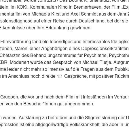
itteln, im KOKI, Kommunalen Kino in Bremerhaven, der Film „Ex
mentarfilm von Michaela Kirst und Axel Schmidt aus dem Jahr 2
sionsdiagnose auf einer Reise durch Deutschland, bei der sie 
Erkenntnisse über ihre Erkrankung gewinnen.
Filmvorführung fand ein lebendiges und interessantes trialogis
roffenen, Maren, einer Angehörigen eines Depressionserkrankten
 Chefärztin des Behandlungszentrums für Psychiatrie, Psychoth
R. Moderiert wurde das Gespräch von Michael Tietje. Aufgru
nnte leider nicht mehr so intensiv auf die Fragen aus dem Publ
s im Anschluss noch direkte 1:1 Gespräche, mit positiver Rück
e-Gruppen, die vor und nach dem Film mit Infoständen im Vorra
den von den Besucher*innen gut angenommen.
 war es, Aufklärung zu betreiben und die Stigmatisierung der
ession ist eine allgegenwärtige Volkskrankheit, die aber in un