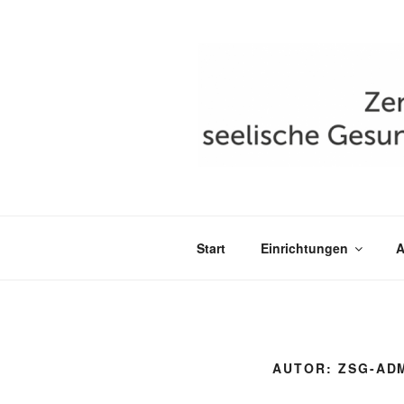
Zum
Inhalt
springen
ZENTRUM 
BREMERHA
Start
Einrichtungen
A
AUTOR:
ZSG-AD