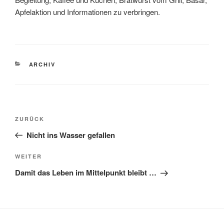
Apfelaktion und Informationen zu verbringen.
KATEGORIEN
ARCHIV
Beitragsnavigation
Vorheriger
ZURÜCK
Beitrag
Nicht ins Wasser gefallen
Nächster
WEITER
Beitrag
Damit das Leben im Mittelpunkt bleibt …